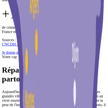
+11
%
de crimes et délits à caractère raciste ou antireligieux signalés en
France en 2024.
Sources :
Destin Commun 2024
,
Labo de la Fraternité 2024
et
CNCDH 2024
.
Je donne maintenant
Notre cap
Répandre la coexistence
partout en France.
Aujourd'hui, des groupes locaux Coexister sont présents dans les
grandes villes du pays et s'activent pour contribuer à l'éducation au
vivre ensemble. Mais il reste beaucoup à faire. Pour lutter contre la
peur de l'inconnu et faire face à ceux qui tirent profit des divisions, il