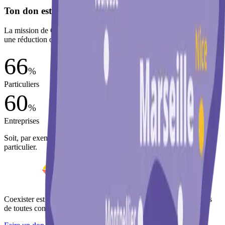
Ton don est défiscalisable.
La mission de Coexister étant d'intérêt général, ton don ouvre droit à
une réduction d'impôt :
66
%
Particuliers
60
%
Entreprises
Soit, par exemple,
34 € réels
pour un don de
100 €
en tant que
particulier.
Coexister est un mouvement de jeunesse qui rassemble des jeunes
de toutes convictions qui agissent pour mieux vivre ensemble.