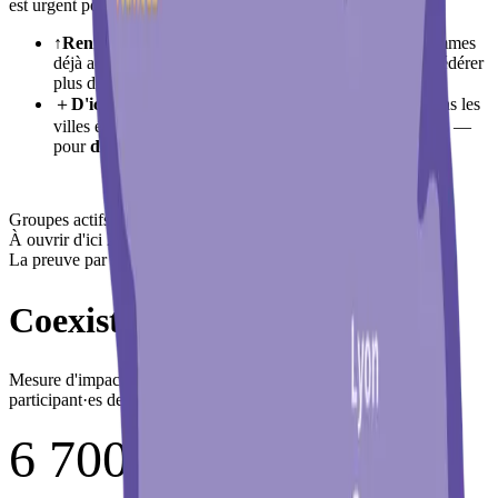
est urgent pour nous de passer à l'échelle supérieure.
↑
Renforcer notre présence
dans les villes où nous sommes
déjà actifs : plus d'actions, mieux nous faire connaître, fédérer
plus de jeunes.
＋
D'ici 2027, ouvrir de nouveaux groupes locaux
dans les
villes étudiantes et à forts enjeux sociaux et interculturels —
pour
doubler notre impact
(en jaune sur la carte).
Groupes actifs
À ouvrir d'ici 2027
La preuve par les chiffres
Coexister…
ça fonctionne !
Mesure d'impact réalisée par l'agence Phare auprès des jeunes
participant·es de notre association.
6 700