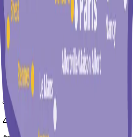
L'urgence de
vivre ensemble.
Les fractures se creusent. Les occasions de se rencontrer
disparaissent. Et la haine, elle, se banalise. Les chiffres parlent
d'eux-mêmes :
77
%
des Français·es jugent que le pays est « divisé ».
46
%
disent manquer d'occasions de rencontrer des personnes différentes.