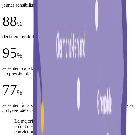
jeunes sensibilisé·es dans 15 villes cette année.
88
%
déclarent avoir déconstruit des préjugés grâce à Coexister.
95
%
se sentent capables de créer des espaces de confiance pour
l'expression des convictions des autres.
77
%
se sentent à l'aise pour parler de leur conviction à Coexister (vs. 17%
au lycée, 46% entre ami·es).
La majorité des jeunes impliqué·es dans l'association
créent des liens d'amitié avec des personnes d'autres
convictions que la leur, et déclarent que leur parcours