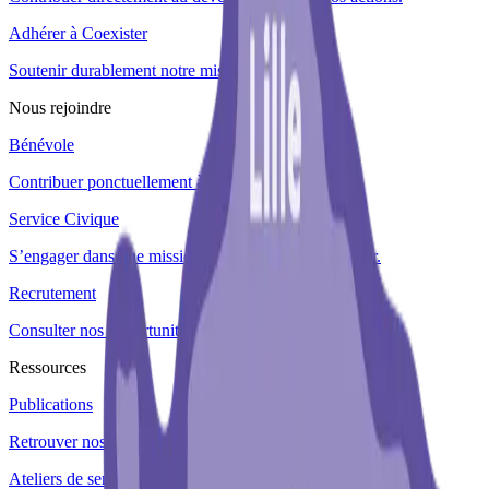
Adhérer à Coexister
Soutenir durablement notre mission associative.
Nous rejoindre
Bénévole
Contribuer ponctuellement à nos actions de terrain.
Service Civique
S’engager dans une mission citoyenne avec Coexister.
Recrutement
Consulter nos opportunités professionnelles.
Ressources
Publications
Retrouver nos analyses et prises de parole.
Ateliers de sensibilisation