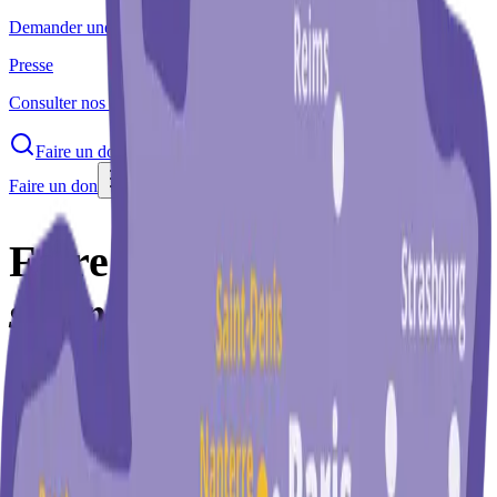
Demander une intervention pédagogique.
Presse
Consulter nos contenus et retombées presse.
Faire un don
Faire un don
Faire société,
ça
s'apprend.
Soutiens la
rencontre des jeunes
partout en France. Donner à
Coexister, c'est financer un mouvement d'éducation populaire qui
agit, ville après ville, contre les préjugés et les discriminations.
Faire un don sur HelloAsso
66%
déductible
Don
sécurisé
L'urgence