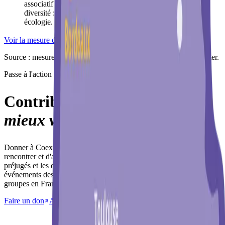
associatif les a aidé·es à aborder d'autres sujets de
diversité : racisme, sexisme, LGBTQIA+phobies,
écologie.
Voir la mesure d'impact complète
Soutenir nos actions
Source : mesure d'impact réalisée par l'agence Phare pour Coexister.
Passe à l'action
Contribue à nos actions pour
mieux vivre ensemble.
Donner à Coexister, c'est offrir aux jeunes l'occasion de se
rencontrer et d'apprendre à vivre ensemble pour lutter contre les
préjugés et les discriminations. Tu finances la vie associative, les
événements des groupes locaux, et le développement de nouveaux
groupes en France.
Faire un don
Adhérer