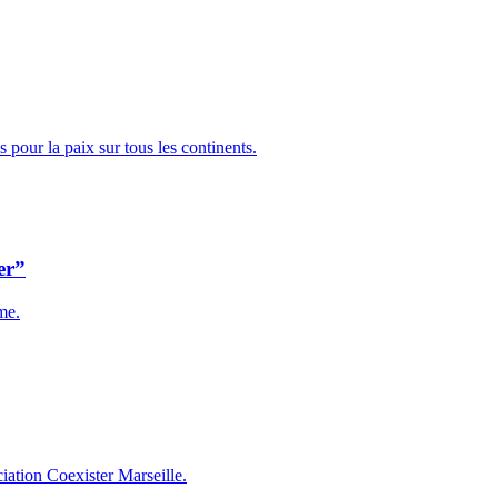
s pour la paix sur tous les continents.
er”
me.
iation Coexister Marseille.