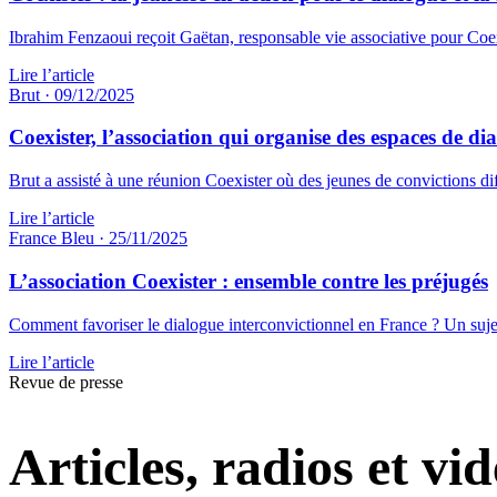
Ibrahim Fenzaoui reçoit Gaëtan, responsable vie associative pour Coex
Lire l’article
Brut
·
09/12/2025
Coexister, l’association qui organise des espaces de di
Brut a assisté à une réunion Coexister où des jeunes de convictions dif
Lire l’article
France Bleu
·
25/11/2025
L’association Coexister : ensemble contre les préjugés
Comment favoriser le dialogue interconvictionnel en France ? Un sujet 
Lire l’article
Revue de presse
Articles, radios et vid