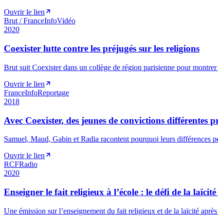
Ouvrir le lien
Brut / FranceInfo
Vidéo
2020
Coexister lutte contre les préjugés sur les religions
Brut suit Coexister dans un collège de région parisienne pour montrer
Ouvrir le lien
FranceInfo
Reportage
2018
Avec Coexister, des jeunes de convictions différentes 
Samuel, Maud, Gabin et Radia racontent pourquoi leurs différences p
Ouvrir le lien
RCF
Radio
2020
Enseigner le fait religieux à l’école : le défi de la laïcité
Une émission sur l’enseignement du fait religieux et de la laïcité après