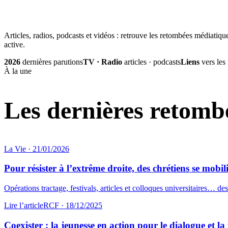
Articles, radios, podcasts et vidéos : retrouve les retombées médiatique
active.
2026
dernières parutions
TV · Radio
articles · podcasts
Liens
vers les
À la une
Les dernières retombé
La Vie
·
21/01/2026
Pour résister à l’extrême droite, des chrétiens se mobil
Opérations tractage, festivals, articles et colloques universitaires… des 
Lire l’article
RCF
·
18/12/2025
Coexister : la jeunesse en action pour le dialogue et la 